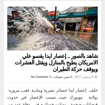
شاهد بالصور .. إعصار ايدا يقسو علي
الامريكان يطيح بالمنازل ويقتل العشرات
ويوقف حركة الطيران
4 سبتمبر, 2021,
مميز
,
منوعات
,
No Comment
خلف إعصار ايدا خسائر بشرية ومادية عقب مروره
بولاية نيويورك حيث تسبب الإعصار في حدوث
فيضانات ضخمة ، تمثلت خسائره في وفاة عدد من