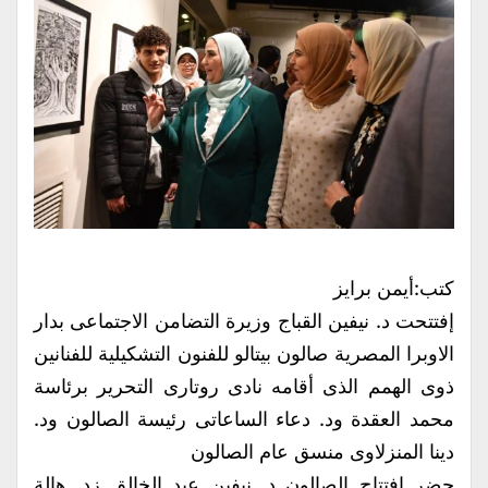
كتب:أيمن برايز
إفتتحت د. نيفين القباج وزيرة التضامن الاجتماعى بدار
الاوبرا المصرية صالون بيتالو للفنون التشكيلية للفنانين
ذوى الهمم الذى أقامه نادى روتارى التحرير برئاسة
محمد العقدة ود. دعاء الساعاتى رئيسة الصالون ود.
دينا المنزلاوى منسق عام الصالون
حضر إفتتاح الصالون د. نيفين عبد الخالق زد. هالة