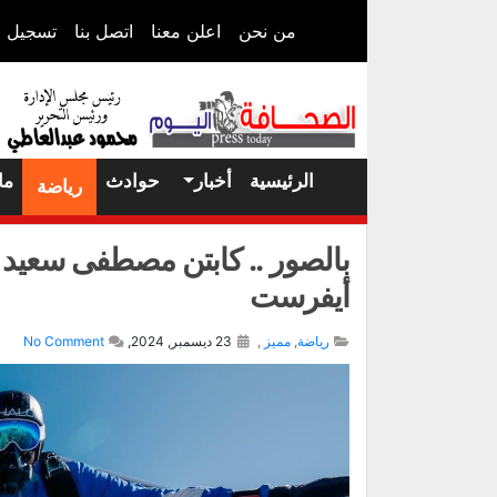
من نحن
اعلن معنا
اتصل بنا
تسجيل ا
الرئيسية
أخبار
حوادث
ما
رياضة
بالصور .. كابتن مصطفى سعيد
أيفرست
رياضة
,
مميز
,
23 ديسمبر, 2024,
No Comment