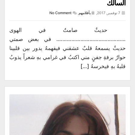
السالك
7 نوفمبر, 2017,
بأقلامهم
,
No Comment
حديثٌ صامتٌ في الهوى
………………………………………. في بعض صمتي
حديثٌ يسمعهُ قلبٌ عشقني فيفهمهُ يدور بين قلبينا
حوارٌ برفةِ جفنٍ مني اكتبُ في غرامي بهِ شعراً يذوبُ
قلبهُ بهِ فيخرسهُ […]