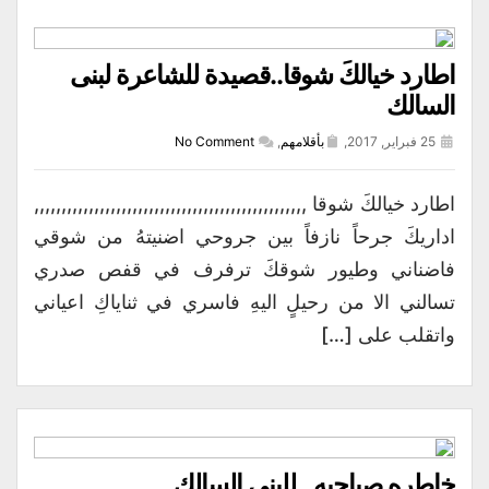
اطارد خيالكَ شوقا..قصيدة للشاعرة لبنى
السالك
25 فبراير, 2017,
بأقلامهم
,
No Comment
اطارد خيالكَ شوقا ,,,,,,,,,,,,,,,,,,,,,,,,,,,,,,,,,,,,,,,,,,,,,,,,,,
اداريكَ جرحاً نازفاً بين جروحي اضنيتهُ من شوقي
فاضناني وطيور شوقكَ ترفرف في قفص صدري
تسالني الا من رحيلٍ اليهِ فاسري في ثناياكِ اعياني
واتقلب على […]
خاطره صباحيه.. للبنى السالك