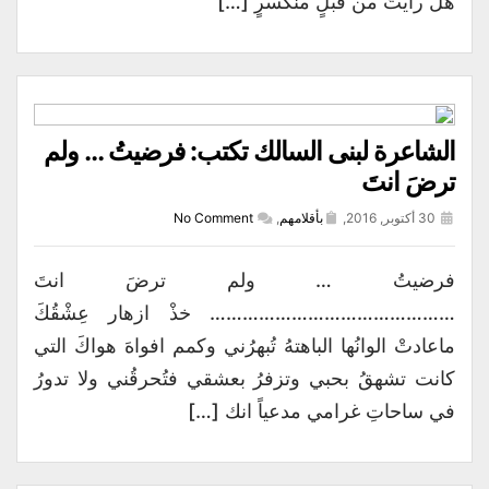
هل رأيتَ من قبلٍ منكسرٍ […]
الشاعرة لبنى السالك تكتب: فرضيتُ … ولم
ترضَ انتَ
30 أكتوبر, 2016,
بأقلامهم
,
No Comment
فرضيتُ … ولم ترضَ انتَ
……………………………………… خذْ ازهار عِشْقُكَ
ماعادتْ الوانُها الباهتهُ تُبهرُني وكمم افواهَ هواكَ التي
كانت تشهقُ بحبي وتزفرُ بعشقي فتُحرقُني ولا تدورُ
في ساحاتِ غرامي مدعياً انك […]