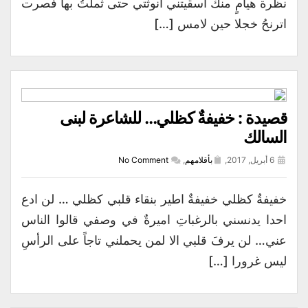
نظرة هيامٍ منك اسقيتني انوثتي حتى ثملتُ بها فصرت
اترنحُ خجلا حين لامس […]
قصيدة : خفيفةٌ كظلي… للشاعرة لبنى
السالك
6 أبريل, 2017,
بأقلامهم
,
No Comment
خفيفةٌ كظلي خفيفةٌ اطير بنقاء قلبي كظلي … لن ادع
احدا يدنسني بالرغباتِ اميرةٌ في وصفي قالوا الناس
عني… لن يرفَ قلبي الا لمن يحملني تاجاً على الرأسِ
ليس غرورا […]