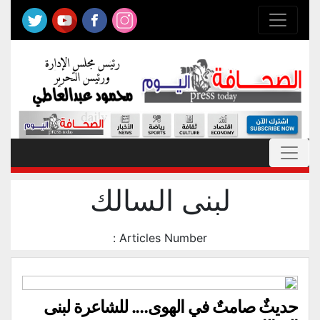
لبنى السالك
Articles Number :
حديثٌ صامتٌ في الهوى…. للشاعرة لبنى