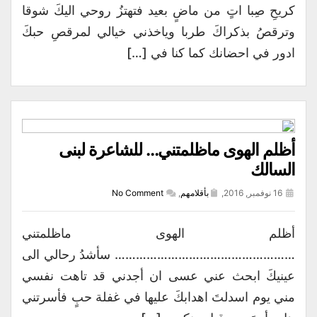
كريحِ صِبا اتٍ من ماضٍ بعيد فتهتزُ روحي اليكَ شوقا
وترقصُ بذكراكَ طربا وياخذني خيالي لمرقصِ حبكَ
ادور في احضانك كما كنا في […]
أظلم الهوى ماظلمتني… للشاعرة لبنى
السالك
16 نوفمبر, 2016,
بأقلامهم
,
No Comment
أظلم الهوى ماظلمتني
…………………………………………… سأشدُ رحالي الى
عينيكَ ابحث عني عسى ان أجدني قد تاهت نفسي
مني يوم اسدلتَ اهدابكَ عليها في غفلة حبٍ فأسرتني