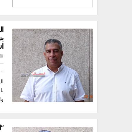
ال
ان
” 
با
وا
“ا