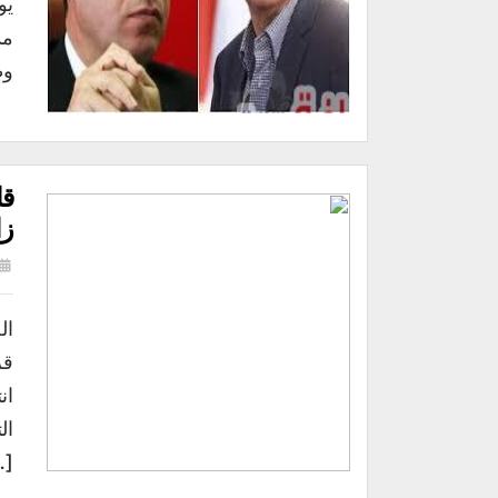
يو
مد
وط
قا
زا
ال
قر
ال
…]