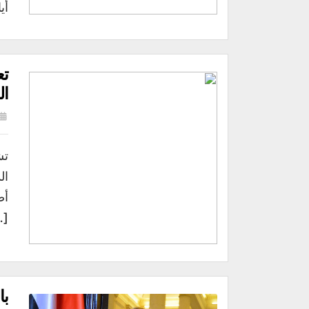
أي
تع
ال
تش
…]
با