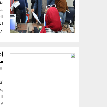
تق
من
ال
لل
عث
من
كا
بد
لا