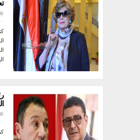
تع
كت
ال
ال
ال
رئ
ال
كت