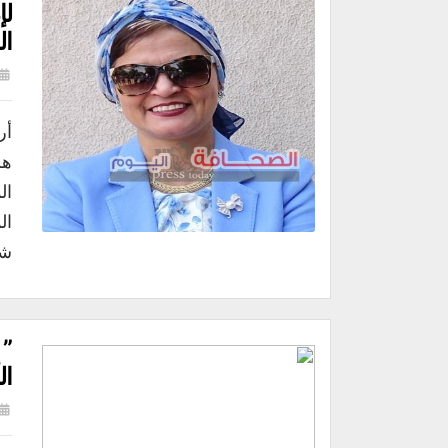
لإ
ال
أر
هش
ال
ال
شر
” 
ال