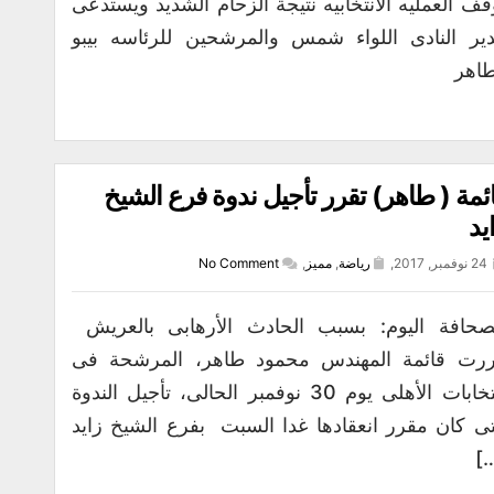
قف العمليه الانتخابيه نتيجة الزحام الشديد ويستدعى
ير النادى اللواء شمس والمرشحين للرئاسه بيبو
اهر
ئمة ( طاهر) تقرر تأجيل ندوة فرع الشيخ
يد
24 نوفمبر, 2017,
رياضة
,
مميز
,
No Comment
صحافة اليوم: بسبب الحادث الأرهابى بالعريش
رت قائمة المهندس محمود طاهر، المرشحة فى
انتخابات الأهلى يوم 30 نوفمبر الحالى، تأجيل الندوة
تى كان مقرر انعقادها غدا السبت بفرع الشيخ زايد
[