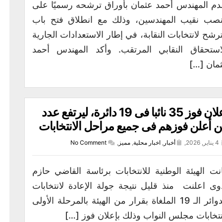
دم المهندس أحمد عثمان بأوراق ترشحه رسميًا على
صب نقيب المهندسين، وذلك مع انطلاق فتح باب
ترشح لانتخابات النقابة، في إطار الاستعدادات الجارية
استحقاق النقابي المرتقب. وأكد المهندس أحمد
مان […]
إعلان فوز 35 نائبا فى 19 دائرة، ليرتفع عدد
 أعلن فوزهم فى جميع مراحل الانتخابات
4 يناير, 2026,
أخبار
,
اخبار محلية
,
مميز
,
No Comment
نت الهيئة الوطنية للانتخابات برئاسة القاضي حازم
وى اعلنت منذ قليل نتيجة جولة الإعادة لانتخابات
الدوائر الـ 19 الملغاة بقرار من الهيئة بالمرحلة الأولى
نتخابات مجلس النواب وذلك بإعلان فوز […]