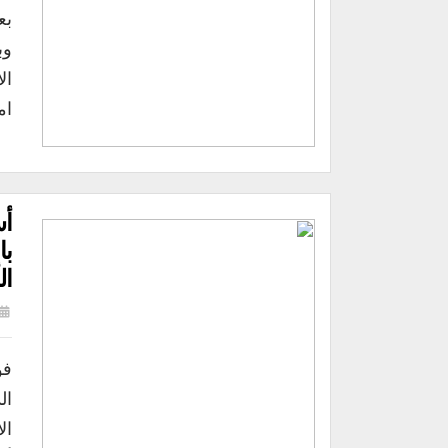
بع
ال
ام
أس
با
ال
فو
ال
ال