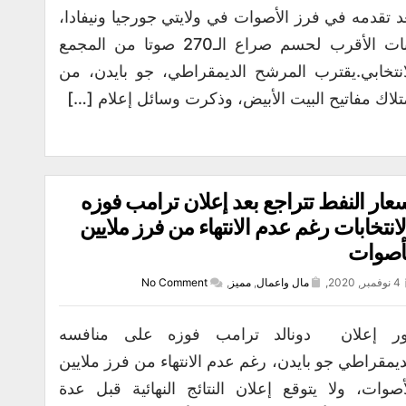
د تقدمه في فرز الأصوات في ولايتي جورجيا ونيفادا،
وبات الأقرب لحسم صراع الـ270 صوتا من المجمع
انتخابي.يقترب المرشح الديمقراطي، جو بايدن، من
تلاك مفاتيح البيت الأبيض، وذكرت وسائل إعلام […]
عار النفط تتراجع بعد إعلان ترامب فوزه
لانتخابات رغم عدم الانتهاء من فرز ملايين
أصوات
4 نوفمبر, 2020,
مال واعمال
,
مميز
,
No Comment
ر إعلان دونالد ترامب فوزه على منافسه
ديمقراطي جو بايدن، رغم عدم الانتهاء من فرز ملايين
أصوات، ولا يتوقع إعلان النتائج النهائية قبل عدة