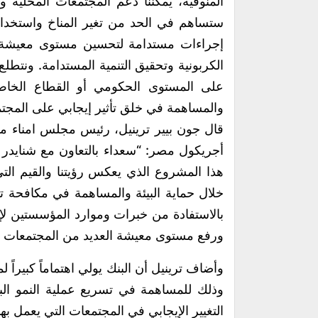
المنوفية، يمكننا دعم المجتمعات المحلية
ستساهم في الحد من تغير المناخ واستخدام 
إجراءات مستدامة لتحسين مستوى معيشة الأ
الكربونية وتحقيق التنمية المستدامة. ونتطل
والمساهمة في خلق تأثير إيجابي على المجتم
قال جون بيير ترينيل، رئيس مجلس امناء م
أجريكول مصر: “سعداء بالتعاون مع شنايدر
هذا المشروع الذي يعكس رؤيتنا والقيم التي 
خلال حماية البيئة والمساهمة في مكافحة تغي
بالاستفادة من خبرات وموارد المؤسستين لإي
ورفع مستوى معيشة العديد من المجتمعات ا
وأضاف ترينيل أن البنك يولي اهتماماً كبيراً
وذلك للمساهمة في تسريع عملية النمو الب
التغيير الإيجابي في المجتمعات التي يعمل بها