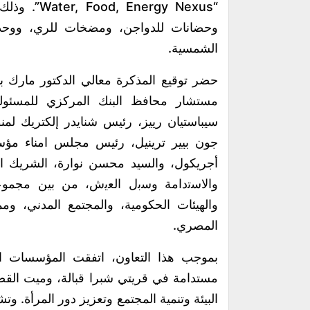
“rgy Nexus
وحضانات للدواجن، ومضخات للري، ووحدة 
الشمسية.
حضر توقيع المذكرة معالي الدكتور مارك 
مستشار محافظ البنك المركزي للمسئولي
سيباستيان رييز، رئيس شنايدر إلكتريك لم
جون بيير ترينيل، رئيس مجلس امناء مؤس
أجريكول، والسيد محسن نوارة، الشريك 
واﻻﺳﺗداﻣﺔ وﺳﺑل اﻟﻌﯾش، من بين مجموعة 
والهيئات الحكومية، والمجتمع المدني، 
المصري.
بموجب هذا التعاون، اتفقت المؤسسات ال
مستدامة في قريتي شبرا قبالة، وميت القص
البيئة وتنمية المجتمع وتعزيز دور المرأة