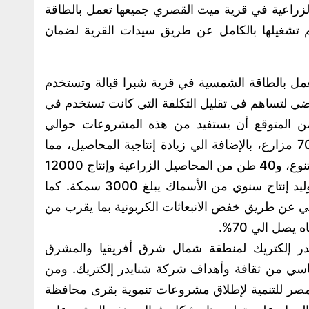
لزراعية في قرية ميت القصري جميعها تعمل بالطاقة
م تشغيلها بالكامل عن طريق سيدات القرية لضمان
عمل بالطاقة الشمسية في قرية شبرا قبالة وتستخدم
 700 فدان من الأراضي لتساهم في تقليل التكلفة التي كانت تستخدم في
من المتوقع أن يستفيد من هذه المشروعات حوالي
26000 شخص من سكان تلك القرى، و700 مزارع، بالإضافة الي زيادة إنتاجية المحاصيل، مما
يؤدي إلى زراعة ما يقرب من 1600 نبات متنوع، و40 طن من المحاصيل الزراعية وإنتاج 12000
بيضة سنويًا من خلال حاضنات الدواجن، وتوليد إنتاج سنوي من الأسماك يبلغ 3000 سمكة. كما
يئي عن طريق خفض الانبعاثات الكربونية بما يقرب من
ر إلكتريك لمنطقة شمال شرق أفريقيا والمشرق
أساسي من ثقافة وأهداف شركة شنايدر إلكتريك. ومن
صر للتنمية لإطلاق مشروعات تنموية بقرى محافظة