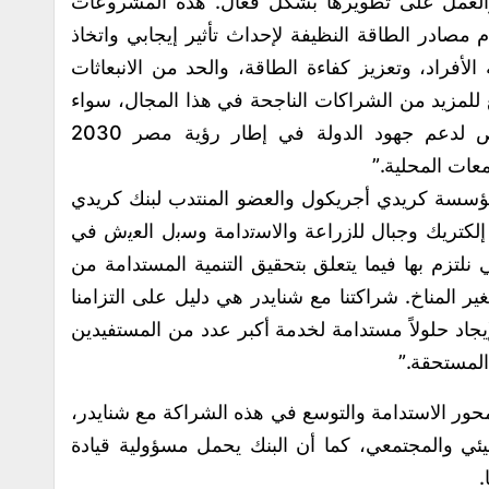
 والعمل على تطويرها بشكل فعال. هذه المشروعات
مصادر الطاقة النظيفة لإحداث تأثير إيجابي واتخاذ
فراد، وتعزيز كفاءة الطاقة، والحد من الانبعاثات
ع للمزيد من الشراكات الناجحة في هذا المجال، سواء
على المستوى الحكومي أو القطاع الخاص لدعم جهود الدولة في إطار رؤية مصر 2030
عات المحلية.”
ؤسسة كريدي أجريكول والعضو المنتدب لبنك كريدي
 إلكتريك وجبال ﻟﻠزراﻋﺔ واﻻﺳﺗداﻣﺔ وﺳﺑل اﻟﻌﯾش في
نلتزم بها فيما يتعلق بتحقيق التنمية المستدامة من
ر المناخ. شراكتنا مع شنايدر هي دليل على التزامنا
جاد حلولاً مستدامة لخدمة أكبر عدد من المستفيدين
لمستحقة.”
 لمحور الاستدامة والتوسع في هذه الشراكة مع شنايدر،
يئي والمجتمعي، كما أن البنك يحمل مسؤولية قيادة
.