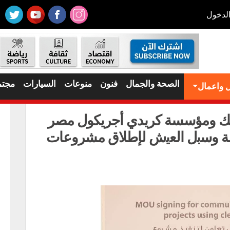
لدخول
الصحة والجمال
فنون
منوعات
السيارات
مجتم
 واعمال
تريك ومؤسسة كريدي أجريكول مصر
ﻣﺔ وﺳﺑل اﻟﻌﯾش لإطلاق مشروعات