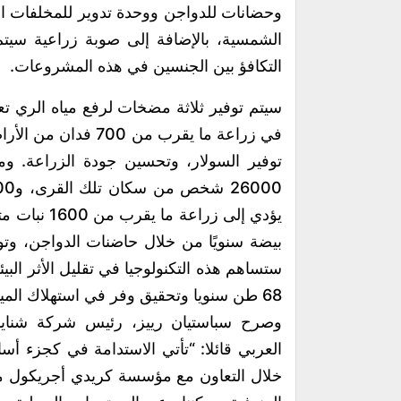
وحضانات للدواجن ووحدة تدوير للمخلفات ا
الشمسية، بالإضافة إلى صوبة زراعية سيت
التكافؤ بين الجنسين في هذه المشروعات.
سيتم توفير ثلاثة مضخات لرفع مياه الري ت
في زراعة ما يقرب من
توفير السولار، وتحسين جودة الزراعة. و
ستساهم هذه التكنولوجيا في تقليل الأثر الب
68 طن سنويا وتحقيق وفر في استهلاك المياه يصل الي 70%.
وصرح سباستيان رييز، رئيس شركة شنايد
العربي قائلا: “تأتي الاستدامة في كجزء 
خلال التعاون مع مؤسسة كريدي أجريكول م