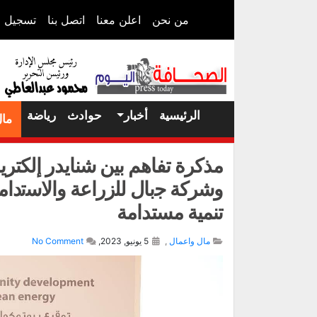
من نحن
اعلن معنا
اتصل بنا
تسجيل ا
الرئيسية
أخبار
حوادث
رياضة
مال
مذكرة تفاهم بين شنايدر إلك
وشركة ﺟﺑﺎل ﻟﻠزراﻋﺔ واﻻﺳﺗدا
تنمية مستدامة
مال واعمال
,
5 يونيو, 2023,
No Comment