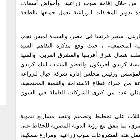
Water, Food, Ene”. وذلك من خلال إقامة صوب زراعية، وأحواض أسماك،
تدوير المخلفات الزراعية تعمل جميعها بالطاقة
باريتي، سفير فرنسا في مصر، والسيدة لميس نجم،
ة المجتمعية، ، حيث وقع مذكرة التفاهم السيد
نطقة شمال شرق أفريقيا والمشرق العربي، والسيد
سة كريدي أجريكول والعضو المنتدب لبنك كريدي
المؤسس ورئيس مجلس إدارة شركة جبال ﻟﻠزراﻋﺔ
من خبراء قطاع الاستدامة والتنمية المجتمعية،
وممثلي عدد من كبرى الشركات العاملة في السوق
ثلاث على تخطيط وتصميم وتنفيذ مشاريع تنموية
ري، بما يتفق مع رؤية الدولة المصرية للحفاظ على
. وتشمل هذه المشروعات صوب زراعية، ومزارع سمكية،