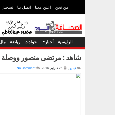
من نحن
اعلن معنا
اتصل بنا
تسجيل ا
الرئيسية
أخبار
حوادث
رياضة
مال
شاهد : مرتضى منصور ووصلة س
فيديو
,
25 فبراير, 2016,
No Comment