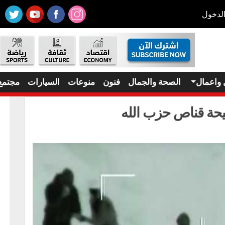
لدخول
 واعمال
الصحة والجمال
فنون
منوعات
السيارات
مجتمع
حة قناص حزب الله