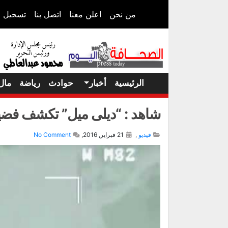
من نحن
اعلن معنا
اتصل بنا
تسجيل ا
الرئيسية
أخبار
حوادث
رياضة
مال
شاهد : “ديلى ميل” تكشف فضي
فيديو
,
21 فبراير, 2016,
No Comment