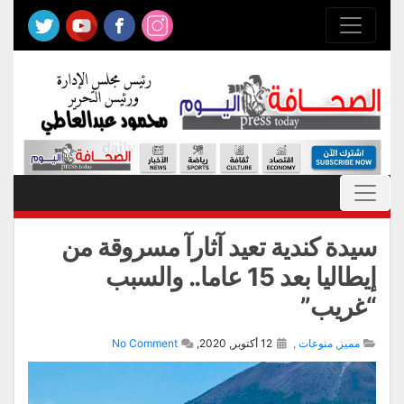
سيدة كندية تعيد آثارآ مسروقة من
إيطاليا بعد 15 عاما.. والسبب
“غريب”
مميز
,
منوعات
,
12 أكتوبر, 2020,
No Comment