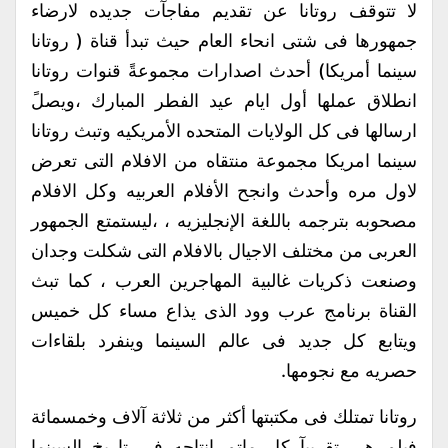
لا تتوقف روتانا عن تقديم مفاجآت جديده لارضاء
جمهورها فى شتى انحاء العام حيث تبدأ قناة ( روتانا
سينما أمريكا) أحدث اصدارات مجموعةً قنوات روتانا
انطلاق عملها أول ايام عيد الفطر المبارك ،ويصلً
ارسالها فى كل الولايات المتحده الأمريكيه وتبث روتانا
سينما امريكا مجموعة منتقاه من الافلام التى تعرض
لاول مره وأحدث وانجح الأفلام العربيه وكل الافلام
مصحوبه بترجمه باللغة الإنجليزيه ، ،ليستمتع الجمهور
العربى من مختلف الاجيال بالافلام التى شكلت وجدان
وصنعت ذكريات غالبية المهاجرين العرب ، كما تبث
القناة برنامج عرب وود الذى يذاع مساء كل خميس
ويتابع كل جديد فى عالم السينما وينفرد بلقاءات
حصريه مع نجومها.
روتانا تمتلك فى مكتبتها أكثر من ثلاثة آلاف وخمسمائة
فيلم هى تقريبآ كل ماتم انتاجه فى تاريخ السينما