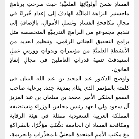
الفسادِ ضمنَ أولويَّاتِهَا العلميَّةِ؛ حيث طرحتِ برنامجَ
ماجستيرِ النزاهةِ الماليَّةِ الهادفَ إلى إعدادِ خُبراءَ في
مجالِ مكافحةِ الفسادِ وغسلِ الأموالِ، بالإضافةِ إلى
تقديمِ مجموعةٍ من البرامجِ التدريبيَّةِ المتخصصة مثل
برامج التحقيق الجنائي الرقمي، وتنظيم العديد من
الأنشطةِ العِلميَّةِ من مؤتمراتٍ وندواتٍ وورشِ عملٍ
استهدفتْ تنميةَ قدراتِ العاملينَ في مجالِ إنفاذِ
القانونِ،
واوضح الدكتور عبد المجيد بن عبد الله البنيان فى
كلمته بالمؤتمر الذي يقام بمدينة جدة. برعاية صاحب
السمو الملكي الأمير محمد بن سلمان بن عبد العزيز
آل سعود ولي العهد رئيس مجلس الوزراء وتستضيفه
المملكة العربية السعودية ممثلة في هيئة الرقابة
ومكافحة الفساد ان الجامعة دشَّنَتِ مؤخَّرًا، بالشراكةِ
معَ مكتبِ الأممِ المتحدةِ المعنيِّ بالمخدِّراتِ والجريمةِ،