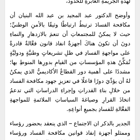
لهذهِ الجريمةِ العابرةِ للحدود،
وأوضح الدكتور عبد المجيد بن عبد الله البنيان أن
مكافحة الفسادَ ترتبطُ ارتباطًا وثيقًا بالأمنِ الوطنيِّ؛
حيث لا يمكنُ للمجتمعاتِ أن تنعمَ بالازدهارِ والنماءِ
دونَ أن تكونَ هناكَ أجهزةٌ انفاذ قانون فعَّالةٌ قادرةٌ
على مواجهةِ الفسادِ في ظلِ تشريعاتٍ وطنيَّةٍ ودوليَّةٍ
تُمَكِّنُ هذهِ المؤسساتِ من القيامِ بدورِها المنوطِ بها؛
مشددًا على أهمية دور القطاعُ الأكاديميُّ الذي يمكنُ
لهُ أن يؤدِّيَ دورًا فاعلًا في تعزيزِ جهود مكافحة الفساد
من خلالِ بناءِ القدراتِ وإجراءِ الدراساتِ التي تدعمُ
اتخاذَ القرارِ وصياغةَ السياساتِ الملائمةِ للمواجهةِ
الفعَّالةِ للفسادِ بجميعِ أنواعِهِ.
الجدير بالذكر ان الاجتماع – الذي ينعقد بحضور رؤساء
وممثلو أجهزة إنفاذ قوانين مكافحة الفساد ورؤساء