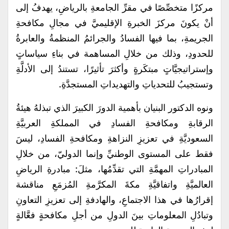
مركزًا متخصِّصًا في مقرِّ الجامعةِ بالرياضِ، يهدفُ إلى
أنْ يكونَ مركزَ الخبرةِ الإقليميَّ في مجالِ مكافحةِ
الجريمةِ، بما فيها الفسادُ والجرائمُ المنظمةُ والعابرةُ
للحدودِ، وذلك من خلالِ المساهمة في بناءِ سياساتٍ
وإستراتيجيَّاتٍ مبتكَرةٍ وأكثرَ تأثيرًا، تستندُ إلى الأدلَّةِ
وتستجيبُ للتحدياتِ والتهديداتِ المستجدَّةِ.
ونوه الدكتور البنيان بأهمية الدورَ الكبيرَ الذي تبذلهُ هيئةُ
الرقابةِ ومكافحةِ الفسادِ في المملكةِ العربيَّةِ
السعوديَّةِ في تعزيزِ النزاهةِ ومكافحةِ الفسادِ، ليسَ
فقط على المستوى الوطنيِّ وإنما الدوليّ، من خلالِ
المبادراتِ المهمَّةِ التي تقدِّمُها، مثلَ: مبادرةِ الرياضِ
العالميَّةِ واتفاقيَّةِ مكةَ المكرَّمةِ المُزمَعِ مناقشة
إقرارُها في هذا الاجتماعِ، والهادفةِ إلى تعزيزِ التعاونِ
وتبادُلِ المعلوماتِ بينَ الدولِ من أجلِ مكافحةٍ فعَّالةٍ