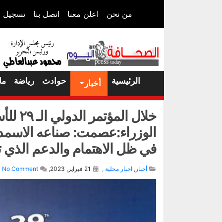
من نحن
اعلن معنا
اتصل بنا
تسجيل ا
الرئيسية
حوادث
رياضة
ما
أخبار
خلال ا
الوزراء:عصمت: صناعه الاسمد
في ظل الاهتمام والدعم الذي تو
أخبار
,
اخبار محلية
,
21 فبراير, 2023,
No Comment