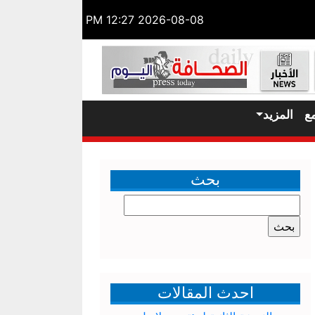
2026-08-08 12:27 PM
ع
المزيد
بحث
البحث
عن:
احدث المقالات