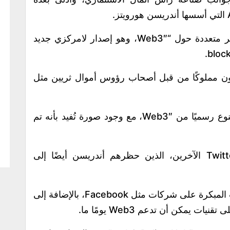
أعرب دورسي هذا الأسبوع عن وجهات نظر متعددة حول “Web3″، وهو إصدار لامركزي جديد
ز ما قاله دورسي إن Web3 سيكون مملوكًا من قبل أصحاب رؤوس أموال ثريين مثل
بعد ذلك يوم الأربعاء، غرد دورسي: “أنا ممنوع رسميًا من Web3″، مع وجود صورة تُفيد بأنه تم
ودفعت تغريدته العديد من مستخدمي Twitter الآخرين، الذين حظرهم أندريسن أيضًا إلى
وجنى أندريسن المليارات من وراء الرهانات المبكرة على شركات مثل Facebook، بالإضافة إلى
 يمكن أن تدعم Web3 يومًا ما.