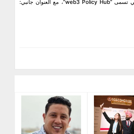
لدى أندريسن صفحة على موقعه الإلكتروني تسمى “web3 Policy Hub”، مع العنوان جانبي: