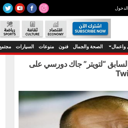
لدخول
 واعمال
الصحة والجمال
فنون
منوعات
السيارات
مجتمع
لسابق “لتويتر” جاك دورسي على