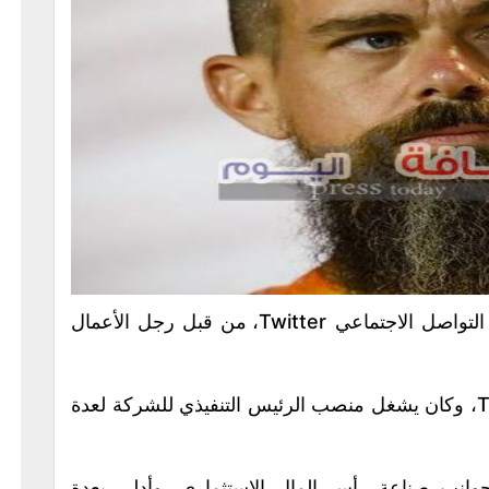
تم حظر حساب جاك دورسي على منصة التواصل الاجتماعي Twitter، من قبل رجل الأعمال
وكان دورسي قد شارك في تأسيس Twitter، وكان يشغل منصب الرئيس التنفيذي للشركة لعدة
انب صناعة رأس المال الاستثماري، وأدلى بعدة