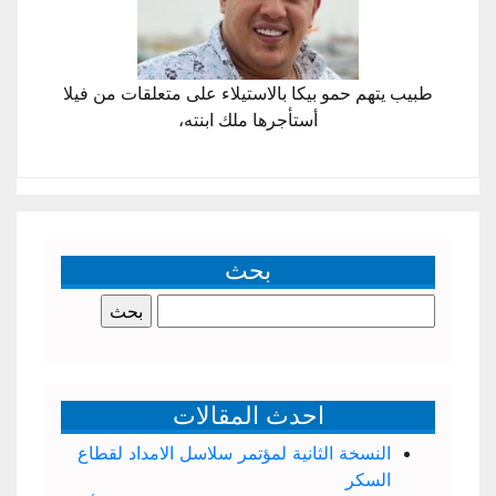
طبيب يتهم حمو بيكا بالاستيلاء على متعلقات من فيلا
أستأجرها ملك ابنته،
بحث
البحث
عن:
احدث المقالات
النسخة الثانية لمؤتمر سلاسل الامداد لقطاع
السكر