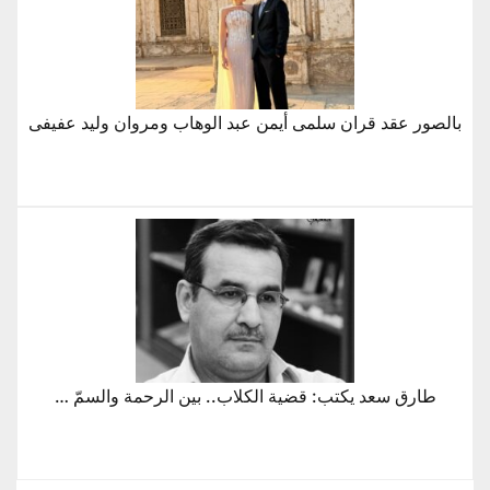
بالصور عقد قران سلمى أيمن عبد الوهاب ومروان وليد عفيفى
طارق سعد يكتب: قضية الكلاب.. بين الرحمة والسمّ …