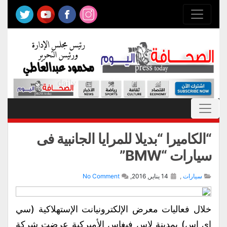
“الكاميرا “بديلا للمرايا الجانبية فى
سيارات “BMW”
سيارات
,
14 يناير, 2016,
No Comment
خلال فعاليات معرض الإلكترونيانت الإستهلاكية (سي
إي اس) بمدينة لاس فيغاس الأميركية عرضت شركة