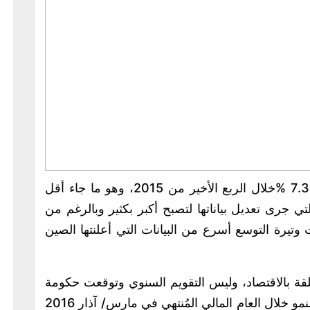
أعلنت حكومة الهند أن الاقتصاد نما بمعدل 7.3 %خلال الربع الأخير من 2015، وهو ما جاء أقل
التي جرى تعديل بياناتها لتصبح أكبر بكثير وبالرغم من
 وتيرة التوسع أسرع من البيانات التي أعلنتها الصين
تعلقة بالاقتصاد، وليس التقويم السنوي وتوقعت حكومة
رئيس الوزراء ناريندرا مودي أن تزيد وتيرة النمو خلال العام المالي المُنتهي في مارس/ آذار 2016