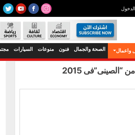
لدخول
الصحة والجمال
فنون
منوعات
السيارات
مجتم
 واعمال
ن “الصينى”فى 2015