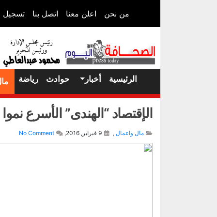
من نحن
اعلن معنا
اتصل بنا
تسجيل ا
الرئيسية
أخبار
حوادث
رياضة
مال
الإقتصاد “الهندى” الأسرع نموا م
مال واعمال
,
9 فبراير, 2016,
No Comment