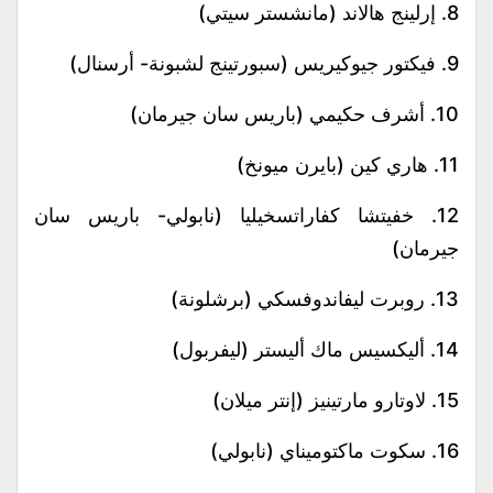
8. إرلينج هالاند (مانشستر سيتي)
9. فيكتور جيوكيريس (سبورتينج لشبونة- أرسنال)
10. أشرف حكيمي (باريس سان جيرمان)
11. هاري كين (بايرن ميونخ)
12. خفيتشا كفاراتسخيليا (نابولي- باريس سان
جيرمان)
13. روبرت ليفاندوفسكي (برشلونة)
14. أليكسيس ماك أليستر (ليفربول)
15. لاوتارو مارتينيز (إنتر ميلان)
16. سكوت ماكتوميناي (نابولي)